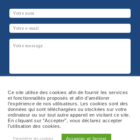
Les champs marqués d’un
*
sont obligatoires
Votre nom
*
Email
*
Message
*
ReCAPTCHA
Ce site utilise des cookies afin de fournir les services
et fonctionnalités proposés et afin d’améliorer
l’expérience de nos utilisateurs. Les cookies sont des
données qui sont téléchargées ou stockées sur votre
ordinateur ou sur tout autre appareil en visitant ce site.
En cliquant sur ”Accepter”, vous déclarez accepter
l’utilisation des cookies.
Copyright © 2026. Tous droits réservés.
Mentions
légales
Accepter et fermer
Paramétrer les cookies