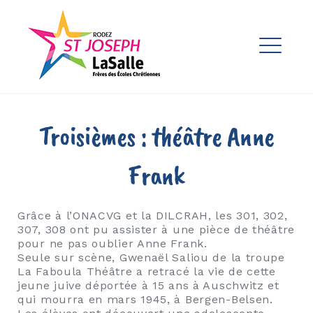
Skip
to
Ensemble Scolaire St Joseph
content
La Salle Rodez
ME
EXPAND
DROPDO
EXPAND
Troisièmes : théâtre Anne
DROPDO
EXPAND
Frank
DROPDO
Grâce à l’ONACVG et la DILCRAH, les 301, 302,
307, 308 ont pu assister à une pièce de théâtre
EXPAND
DROPDO
pour ne pas oublier Anne Frank.
Seule sur scène, Gwenaël Saliou de la troupe
EXPAND
La Faboula Théâtre a retracé la vie de cette
DROPDO
jeune juive déportée à 15 ans à Auschwitz et
qui mourra en mars 1945, à Bergen-Belsen.