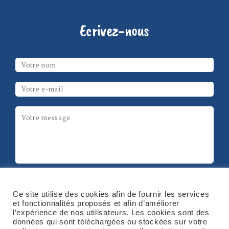
Ecrivez-nous
Les champs marqués d’un
*
sont obligatoires
Votre nom
*
Email
*
Message
*
ReCAPTCHA
Ce site utilise des cookies afin de fournir les services
et fonctionnalités proposés et afin d’améliorer
l’expérience de nos utilisateurs. Les cookies sont des
données qui sont téléchargées ou stockées sur votre