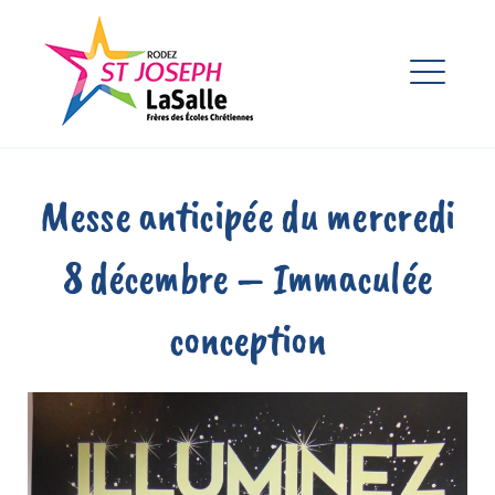
Skip
to
Ensemble Scolaire St Joseph
content
La Salle Rodez
ME
EXPAND
DROPDO
EXPAND
Messe anticipée du mercredi
DROPDO
EXPAND
8 décembre – Immaculée
DROPDO
conception
EXPAND
DROPDO
EXPAND
DROPDO