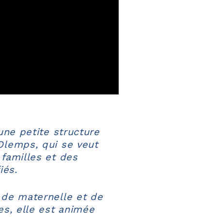
une petite structure
Olemps, qui se veut
familles et des
iés.
 de maternelle et de
es, elle est animée