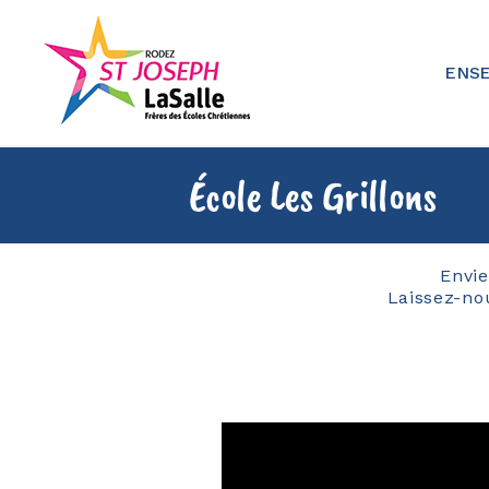
Skip
to
content
Ensemble Scolaire St Joseph
ENSE
École Les Grillons
Envie
Laissez-no