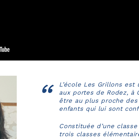
L’école Les Grillons est 
aux portes de Rodez, à 
être au plus proche des 
enfants qui lui sont conf
Constituée d’une classe
trois classes élémentair