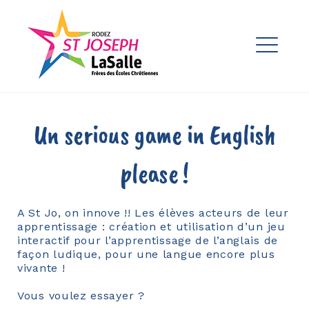
Skip
to
Ensemble Scolaire St Joseph
content
La Salle Rodez
ME
EXPAND
DROPDO
EXPAND
Un serious game in English
DROPDO
EXPAND
please !
DROPDO
A St Jo, on innove !! Les élèves acteurs de leur
apprentissage : création et utilisation d’un jeu
EXPAND
DROPDO
interactif pour l’apprentissage de l’anglais de
façon ludique, pour une langue encore plus
EXPAND
vivante !
DROPDO
Vous voulez essayer ?