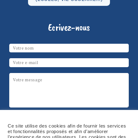
Ecrivez-nous
Les champs marqués d’un
*
sont obligatoires
Votre nom
*
Email
*
Message
*
ReCAPTCHA
Ce site utilise des cookies afin de fournir les services
et fonctionnalités proposés et afin d’améliorer
l’expérience de nos utilisateurs. Les cookies sont des