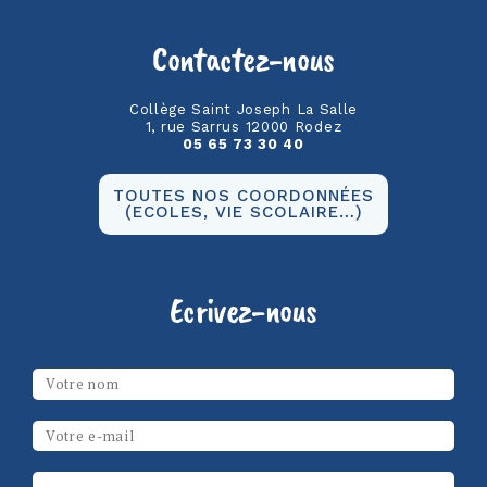
Contactez-nous
Collège Saint Joseph La Salle
1, rue Sarrus 12000 Rodez
05 65 73 30 40
TOUTES NOS COORDONNÉES
(ECOLES, VIE SCOLAIRE…)
Ecrivez-nous
Les champs marqués d’un
*
sont obligatoires
Votre nom
*
Email
*
Message
*