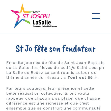
Skip
to
Ensemble Scolaire St Joseph
content
La Salle Rodez
ME
EXPAND
DROPDO
EXPAND
St Jo fête son fondateur
DROPDO
EXPAND
DROPDO
En cette journée de fête de Saint Jean-Baptiste
de La Salle, les élèves du collège Saint-Joseph
La Salle de Rodez se sont réunis autour du
thème d’année du réseau :
« Tout est lié »
.
EXPAND
DROPDO
Par leurs couleurs, leur présence et cette
belle réalisation collective, ils ont voulu
EXPAND
DROPDO
rappeler que chacun a sa place, que chaque
différence est une richesse et que c’est
ensemble que se construit une communauté