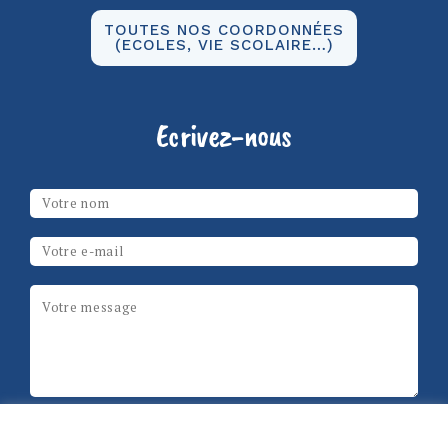
TOUTES NOS COORDONNÉES
(ECOLES, VIE SCOLAIRE…)
Ecrivez-nous
Les champs marqués d’un
*
sont obligatoires
Votre nom
*
Email
*
Message
*
ReCAPTCHA