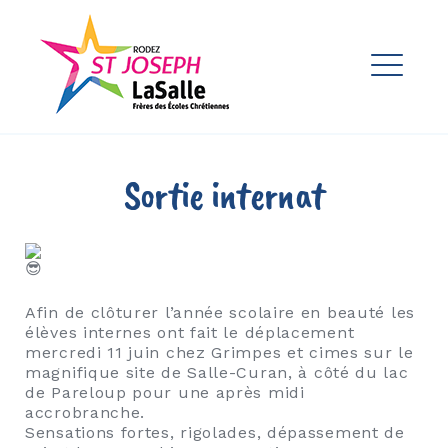
Skip
to
Ensemble Scolaire St Joseph
content
La Salle Rodez
ME
EXPAND
DROPDO
EXPAND
Sortie internat
DROPDO
EXPAND
DROPDO
Afin de clôturer l’année scolaire en beauté les
EXPAND
élèves internes ont fait le déplacement
DROPDO
mercredi 11 juin chez Grimpes et cimes sur le
magnifique site de Salle-Curan, à côté du lac
EXPAND
de Pareloup pour une après midi
DROPDO
accrobranche.
Sensations fortes, rigolades, dépassement de