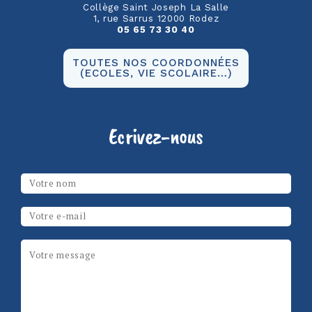
Collège Saint Joseph La Salle
1, rue Sarrus 12000 Rodez
05 65 73 30 40
TOUTES NOS COORDONNÉES
(ECOLES, VIE SCOLAIRE…)
Ecrivez-nous
Les champs marqués d’un
*
sont obligatoires
Votre nom
*
Email
*
Message
*