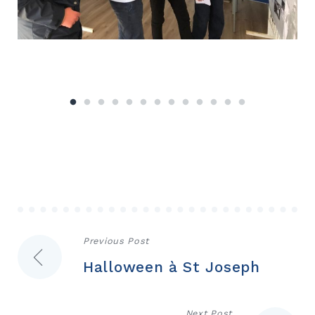
Navigation
Previous Post
Halloween à St Joseph
de
l’article
Next Post