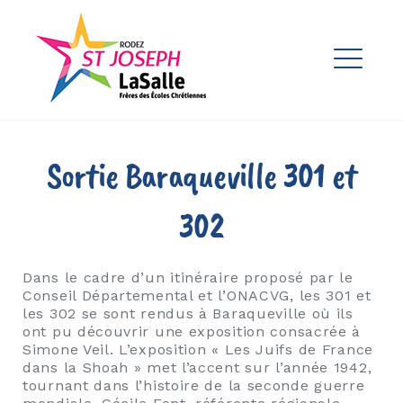
Skip
to
Ensemble Scolaire St Joseph
content
La Salle Rodez
ME
EXPAND
DROPDO
EXPAND
Sortie Baraqueville 301 et
DROPDO
EXPAND
302
DROPDO
Dans le cadre d’un itinéraire proposé par le
Conseil Départemental et l’ONACVG, les 301 et
EXPAND
DROPDO
les 302 se sont rendus à Baraqueville où ils
ont pu découvrir une exposition consacrée à
EXPAND
Simone Veil. L’exposition « Les Juifs de France
DROPDO
dans la Shoah » met l’accent sur l’année 1942,
tournant dans l’histoire de la seconde guerre