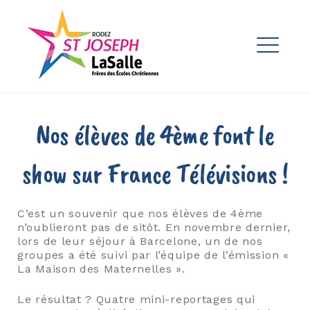
Skip
to
Ensemble Scolaire St Joseph
content
La Salle Rodez
ME
EXPAND
DROPDO
EXPAND
Nos élèves de 4ème font le
DROPDO
EXPAND
show sur France Télévisions !
DROPDO
C’est un souvenir que nos élèves de 4ème
n’oublieront pas de sitôt. En novembre dernier,
EXPAND
DROPDO
lors de leur séjour à Barcelone, un de nos
groupes a été suivi par l’équipe de l’émission «
EXPAND
La Maison des Maternelles ».
DROPDO
Le résultat ? Quatre mini-reportages qui