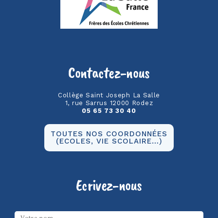
Contactez-nous
Collège Saint Joseph La Salle
1, rue Sarrus 12000 Rodez
05 65 73 30 40
TOUTES NOS COORDONNÉES
(ECOLES, VIE SCOLAIRE…)
Ecrivez-nous
Les champs marqués d’un
*
sont obligatoires
Votre nom
*