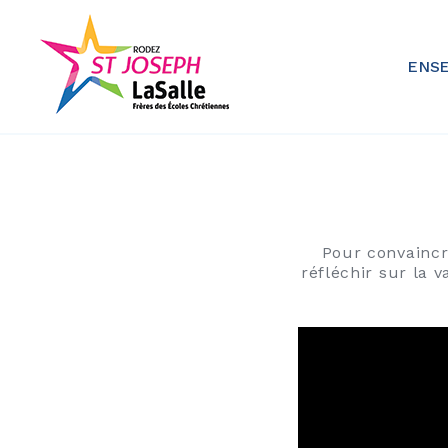
Skip
to
content
Ensemble Scolaire St Joseph
ENSE
Pour convaincre
réfléchir sur la 