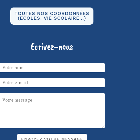
TOUTES NOS COORDONNÉES
(ECOLES, VIE SCOLAIRE…)
Ecrivez-nous
Les champs marqués d’un
*
sont
Votre nom
*
obligatoires
Email
*
Message
*
ReCAPTCHA