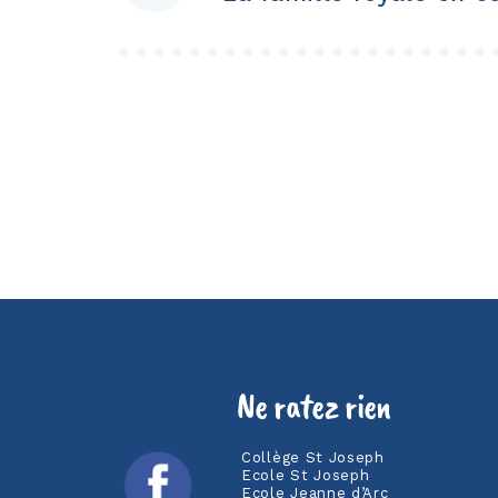
de
l’article
Ne ratez rien
Collège St Joseph
Ecole St Joseph
Ecole Jeanne d’Arc