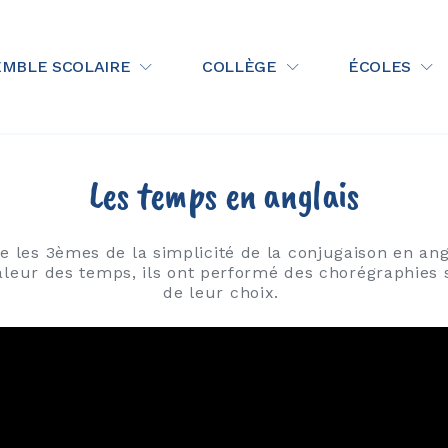
 La Salle Rodez
MBLE SCOLAIRE
COLLÈGE
ÉCOLES
Les temps en anglais
 les 3èmes de la simplicité de la conjugaison en angl
valeur des temps, ils ont performé des chorégraphie
de leur choix.