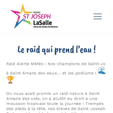
Skip
to
Ensemble Scolaire St Joseph
content
La Salle Rodez
ME
EXPAND
DROPDO
EXPAND
Le raid qui prend l’eau !
DROPDO
EXPAND
DROPDO
Raid Alerte Météo : Nos champions de Saint-Jo
à Saint Amans des eaux… et les podiums !
EXPAND
DROPDO
On nous avait promis un raid nature à Saint
EXPAND
Amans des cots, on a plutôt eu droit à une
DROPDO
mousson tropicale toute la journée ! Trempés
des pieds à la tête, nos élèves de Saint-Joseph