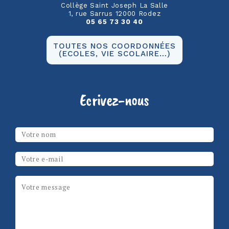
Collège Saint Joseph La Salle
1, rue Sarrus 12000 Rodez
05 65 73 30 40
TOUTES NOS COORDONNÉES
(ECOLES, VIE SCOLAIRE…)
Ecrivez-nous
Les champs marqués d’un
*
sont obligatoires
Votre nom
*
Email
*
Message
*