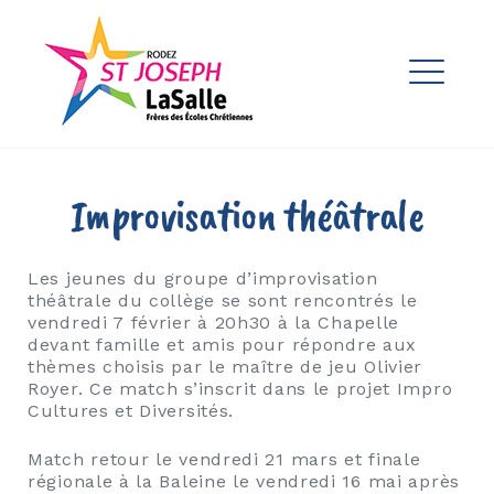
Skip
to
Ensemble Scolaire St Joseph
content
La Salle Rodez
ME
EXPAND
DROPDO
EXPAND
Improvisation théâtrale
DROPDO
EXPAND
DROPDO
Les jeunes du groupe d’improvisation
théâtrale du collège se sont rencontrés le
vendredi 7 février à 20h30 à la Chapelle
devant famille et amis pour répondre aux
EXPAND
thèmes choisis par le maître de jeu Olivier
DROPDO
Royer. Ce match s’inscrit dans le projet Impro
Cultures et Diversités.
EXPAND
DROPDO
Match retour le vendredi 21 mars et finale
régionale à la Baleine le vendredi 16 mai après