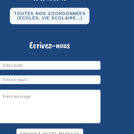
TOUTES NOS COORDONNÉES
(ECOLES, VIE SCOLAIRE…)
Ecrivez-nous
Les champs marqués d’un
*
sont
Votre nom
*
obligatoires
Email
*
Message
*
ReCAPTCHA