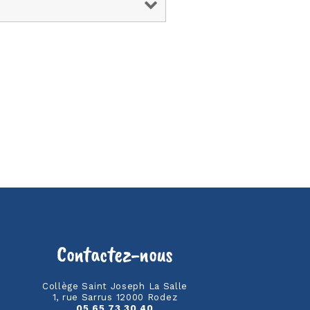
Contactez-nous
Collège Saint Joseph La Salle
1, rue Sarrus 12000 Rodez
05 65 73 30 40