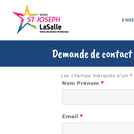
Skip
to
content
Ensemble Scolaire St Joseph
ENSE
Demande de contact
Les champs marqués d’un
*
Nom Prénom
*
Email
*