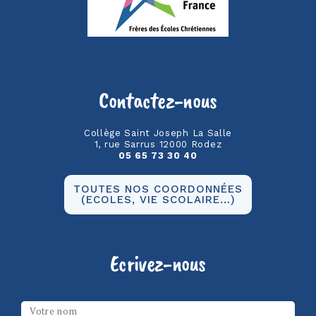
Contactez-nous
Collège Saint Joseph La Salle
1, rue Sarrus 12000 Rodez
05 65 73 30 40
TOUTES NOS COORDONNÉES
(ECOLES, VIE SCOLAIRE…)
Ecrivez-nous
Les champs marqués d’un
*
sont obligatoires
Votre nom
*