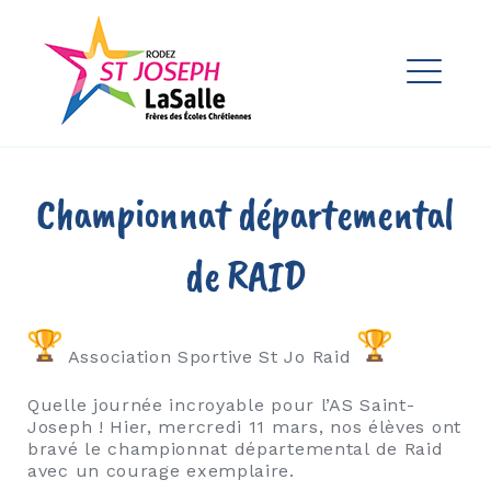
Skip
to
Ensemble Scolaire St Joseph
content
La Salle Rodez
ME
EXPAND
DROPDO
EXPAND
Championnat départemental
DROPDO
EXPAND
de RAID
DROPDO
Association Sportive St Jo Raid
EXPAND
DROPDO
Quelle journée incroyable pour l’AS Saint-
EXPAND
Joseph ! Hier, mercredi 11 mars, nos élèves ont
DROPDO
bravé le championnat départemental de Raid
avec un courage exemplaire.