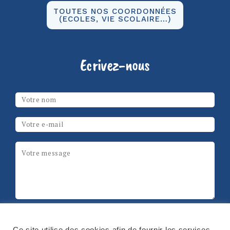
TOUTES NOS COORDONNÉES
(ECOLES, VIE SCOLAIRE…)
Ecrivez-nous
Les champs marqués d’un
*
sont obligatoires
Votre nom
*
Email
*
Message
*
ReCAPTCHA