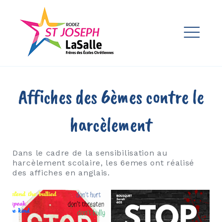
Skip
to
Ensemble Scolaire St Joseph
content
La Salle Rodez
ME
EXPAND
DROPDO
EXPAND
Affiches des 6èmes contre le
DROPDO
EXPAND
harcèlement
DROPDO
Dans le cadre de la sensibilisation au
harcèlement scolaire, les 6emes ont réalisé
EXPAND
DROPDO
des affiches en anglais.
EXPAND
DROPDO