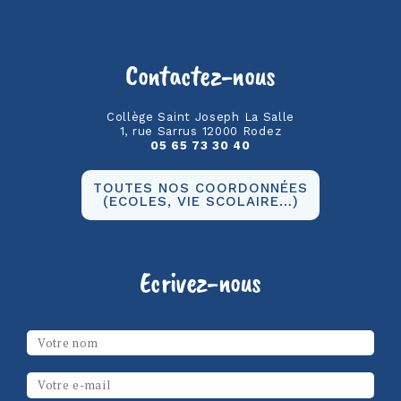
Contactez-nous
Collège Saint Joseph La Salle
1, rue Sarrus 12000 Rodez
05 65 73 30 40
TOUTES NOS COORDONNÉES
(ECOLES, VIE SCOLAIRE…)
Ecrivez-nous
Les champs marqués d’un
*
sont obligatoires
Votre nom
*
Email
*