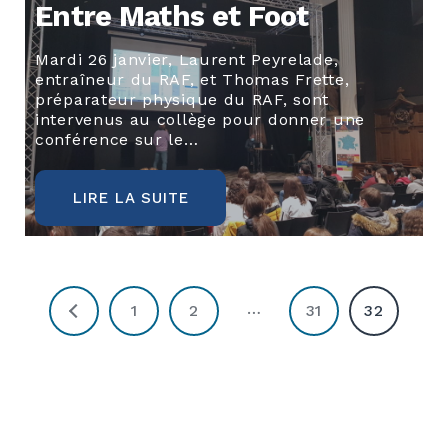
Entre Maths et Foot
Mardi 26 janvier, Laurent Peyrelade,
entraîneur du RAF, et Thomas Frette,
préparateur physique du RAF, sont
intervenus au collège pour donner une
conférence sur le…
LIRE LA SUITE
…
1
2
31
32